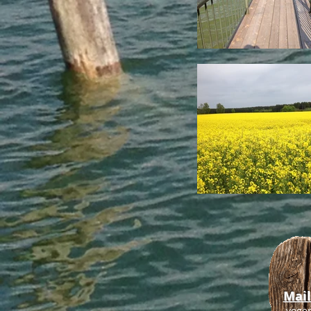
Mail
voge